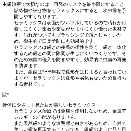
虫歯治療で大切なのは、再発のリスクを最小限にすること
詰め物や被せ物をセラミックスにすると二次虫歯を予
防しやすくなります。
セラミックスは表面がツルツルしているので汚れが付
着しにくく、歯石や歯垢がたまりにくい優れた素材で
す。汚れがついてもブラッシングで落としやすいた
め、衛生的で口臭予防にも効果的です。
セラミックスは歯との接着の相性も良く、歯と一体化
するため歯との間に隙間が生じにくいつくりです。そ
のため細菌の侵入を防ぎやすく、効果的に虫歯の再発
を防ぎます。
また、銀歯は3〜5年程で変形がはじまると言われてい
ますが、セラミックスは変形や劣化もないため長持ち
する素材です。
身体にやさしく見た目が美しいセラミックス
セラミックス治療では金属を使用しないため、金属ア
レルギーの心配がありません。
また天然歯のような透明感と白さがあるため、自然で
美しい歯を再現することができ、銀歯のように見た目