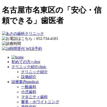
名古屋市名東区の「安心・信
頼できる」歯医者
初めての方へ
first
クリニック紹介
clinic
クリニック紹介
設備紹介
診療案内
medical
一般歯科
小児歯科
マタニティ歯科
審美・ホワイトニング
予防歯科