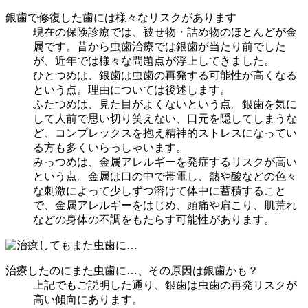
銀歯で修復した歯には様々なリスクがあります
現在の保険診療では、被せ物・詰め物のほとんどが金
属です。昔から虫歯治療では銀歯が当たり前でした
が、近年では様々な問題点が浮上してきました。
ひとつめは、銀歯は虫歯の再発する可能性が高くなる
という点。理由については後述します。
ふたつめは、見た目がよくないという点。銀歯を気に
して人前で思い切り笑えない、口元を隠してしまうな
ど、コンプレックスを抱え精神的ストレスになってい
る方も多くいらっしゃいます。
みっつめは、金属アレルギーを発症するリスクが高い
という点。金属は口の中で帯電し、熱や酸などの色々
な刺激によって少しずつ溶けて体中に蓄積すること
で、金属アレルギーをはじめ、頭痛や肩こり、肌荒れ
などの身体の不調をもたらす可能性があります。
治療したのにまた虫歯に…、その原因は銀歯かも？
上記でもご説明した通り、銀歯は虫歯の再発リスクが
高い傾向にあります。