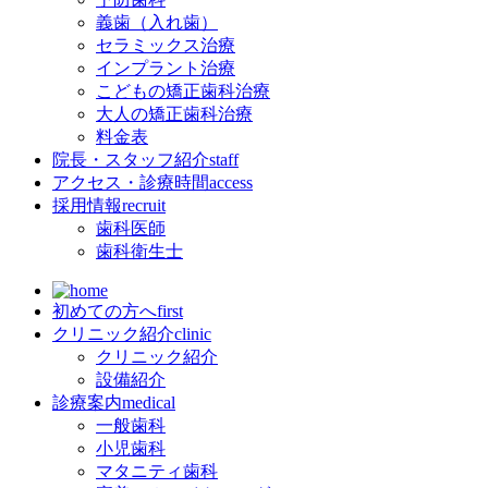
義歯（入れ歯）
セラミックス治療
インプラント治療
こどもの矯正歯科治療
大人の矯正歯科治療
料金表
院長・スタッフ紹介
staff
アクセス・診療時間
access
採用情報
recruit
歯科医師
歯科衛生士
初めての方へ
first
クリニック紹介
clinic
クリニック紹介
設備紹介
診療案内
medical
一般歯科
小児歯科
マタニティ歯科